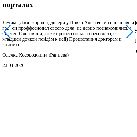
порталах
Лечим зубки старшей, дочери у Павла Алексеевича не первый
год, он проффесионал своего дела, не давно познакомились с
Олесей Олеговной, тоже профессионал своего дела, с
младшей дочкой пойдём к ней) Процветания докторам и
Г
клинике!
0
Олечка Косорожкина (Раннева)
23.01.2026